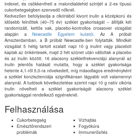
indexet, és csökkentheti a malondialdehid szintjét a 2-es típusú
cukorbetegségben szenvedő nőknél.
Kedvezően befolyásolja a cikóriából kivont inulin a középkorú és
idősebb felnőttek (40–75 év) széklet gyakoriságát – állítják két
randomizált, kettős vak, placebo-kontrollos crossover vizsgálat
alapján a
Newcastle Egyetem kutatói
. Az A próbát
Amszterdamban, a B próbát Newcastle-ben folytatták. Mindkét
vizsgálat 5 hétig tartott ezalatt napi 10 g inulint vagy placebót
kaptak az önkéntesek, majd 2 hét szünet után váltottak a placebo
és az inulin között. 16 alacsony székletfrekvenciájú alanynál az
inulin jelentős hatását mutatta, hogy a széklet gyakorisága
hetente 4,1-ről 5,0-ra növekedett, míg másodlagos eredményként
a széklet konzisztenciája szignifikánsan lágyabb volt valamennyi
alanynál. A tudósok következtetése szerint napi 10 g natív cikória
inulin növelheti a széklet gyakoriságát alacsony széklet
gyakorisággal rendelkező egyéneknél.
Felhasználása
Cukorbetegség
Vízhajtás
Emésztőrendszeri
Fogyókúra
problémák
Immunerősítés