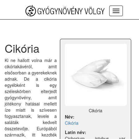
Toggle
navigation
Cikória
Ki ne hallott volna már a
cikóriakávéról, amit
elsősorban a gyerekeknek
adnak. De a cikória
egyébként is egy
széleskörben elterjedt
gyógynövény, amit
jótékony hatásai mellett
íze miatt is szívesen
Cikória
fogyasztanak, levele a
Név:
saláták kedvelt
Cikória
összetevője. Európából
Latin név:
származik, itt kezdték
Cichorium intybus var.