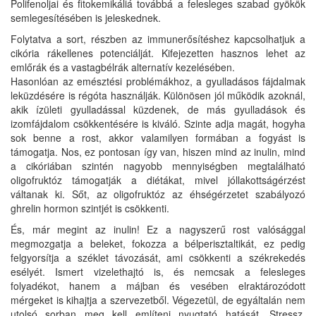
Polifenoljai és fitokemikáliá továbbá a felesleges szabad gyökök
semlegesítésében is jeleskednek.
Folytatva a sort, részben az immunerősítéshez kapcsolhatjuk a
cikória rákellenes potenciálját. Kifejezetten hasznos lehet az
emlőrák és a vastagbélrák alternatív kezelésében.
Hasonlóan az emésztési problémákhoz, a gyulladásos fájdalmak
leküzdésére is régóta használják. Különösen jól működik azoknál,
akik ízületi gyulladással küzdenek, de más gyulladások és
izomfájdalom csökkentésére is kiváló. Szinte adja magát, hogyha
sok benne a rost, akkor valamilyen formában a fogyást is
támogatja. Nos, ez pontosan így van, hiszen mind az inulin, mind
a cikóriában szintén nagyobb mennyiségben megtalálható
oligofruktóz támogatják a diétákat, mivel jóllakottságérzést
váltanak ki. Sőt, az oligofruktóz az éhségérzetet szabályozó
ghrelin hormon szintjét is csökkenti.
És, már megint az inulin! Ez a nagyszerű rost valósággal
megmozgatja a beleket, fokozza a bélperisztaltikát, ez pedig
felgyorsítja a széklet távozását, ami csökkenti a székrekedés
esélyét. Ismert vizelethajtó is, és nemcsak a felesleges
folyadékot, hanem a májban és vesében elraktározódott
mérgeket is kihajtja a szervezetből. Végezetül, de egyáltalán nem
utolsó sorban meg kell említeni nyugtató hatását. Stressz,