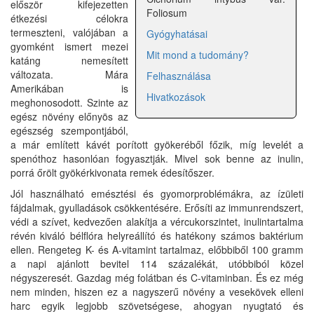
először kifejezetten
Foliosum
étkezési célokra
termeszteni, valójában a
Gyógyhatásai
gyomként ismert mezei
Mit mond a tudomány?
katáng nemesített
változata. Mára
Felhasználása
Amerikában is
Hivatkozások
meghonosodott. Szinte az
egész növény előnyös az
egészség szempontjából,
a már említett kávét porított gyökeréből főzik, míg levelét a
spenóthoz hasonlóan fogyasztják. Mivel sok benne az inulin,
porrá őrölt gyökérkivonata remek édesítőszer.
Jól használható emésztési és gyomorproblémákra, az ízületi
fájdalmak, gyulladások csökkentésére. Erősíti az immunrendszert,
védi a szívet, kedvezően alakítja a vércukorszintet, inulintartalma
révén kiváló bélflóra helyreállító és hatékony számos baktérium
ellen. Rengeteg K- és A-vitamint tartalmaz, előbbiből 100 gramm
a napi ajánlott bevitel 114 százalékát, utóbbiból közel
négyszeresét. Gazdag még folátban és C-vitaminban. És ez még
nem minden, hiszen ez a nagyszerű növény a vesekövek elleni
harc egyik legjobb szövetségese, ahogyan nyugtató és