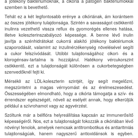
a jótékony baktériumoknak, a cikória a patogén baktériumokkal
szemben is bevethető.
Tehát ez a két legfontosabb erénye a cikóriának, ám korántsem
az összes jótékony tulajdonsága. Szintén a savasságot csökkentő
inulinra vezethető vissza reflux és gyomorégés ellenes hatása,
illetve koleszterinszabályozó képessége. A benne lévő inulin
javítja a szénhidrátokat cukorrá alakító jótékony baktériumok
szaporodását, valamint az inzulinérzékenység növelésével segíti
a cukor felszívódását. Utóbbi tulajdonságához cikori- és a
klorogénsav-tartalma is hozzájárul. Hatékony vércukorszint
csökkentő, ezt a tulajdonságát különösen a cukorbetegségben
szenvedőknél fejti ki.
Mérsékli az LDL-koleszterin szintjét, így segít megelőzni,
megszüntetni a magas vérnyomást és az érelmeszesedést.
Összességében elmondható, hogy a cikória támogatja a szív- és
érrendszer egészségét, növeli az esélyét annak, hogy elkerüljük
például a szívrohamot vagy az agyvérzést.
Szóltunk már a bélflóra helyreállítása kapcsán az immunerősítő
képességéről. Nos, ezt a tulajdonságát fokozzák a cikóriában lévő
növényi fenolok, amelyek nemcsak antitrombotikus és antiaritmiás
tulajdonságúak, hanem nagyszerű antioxidánsok is egyben.