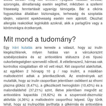
szorongás, álmatlanság esetén segíthet, miközben a szellemi
frissesség fenntartását ugyanígy támogatja. Bár a cikória
fogyasztása általában biztonságos, terhesség és szoptatás
idején, valamint epekövesség esetén nem ajánlott. Okozhat
allergiás reakciókat leginkább azoknál, akik a parlagfűre vagy a
körömvirágra érzékenyek.
Mit mond a tudomány?
Egy
iráni kutatás
arra kereste a választ, hogy az inulin
kiegészítésnek, milyen hatása van a várcukorszint
szabályozására és az antioxidáns státuszra 2-es típusú
cukorbetegségben szenvedő nőknél. A véletlenszerű, hármas-vak
kontrollos vizsgálatban 49 nő vett részt. Két csoportot alakítottak,
az egyikben 2 hónapig 10 g / nap inulint, a másikban
maltodextrint adtak a jelentkezőknek. Az eredmények azt
mutatták, hogy az inulin csoportban jelentősen csökkent az éhomi
plazma glükóz (8,47%), a glikozilezett hemoglobin (10,43%) és a
malondialdehid (37,21%) szint, illetve jelentősen megnőtt az
antioxidáns kapacitás (18,82%) és a szuperoxid-diszmutáz
aktivitás (4,36%) a maltodextrin csoporthoz képest. Úgy tűnik
tehát, hogy az inulinpótlás javíthatja a glikémiás és antioxidáns