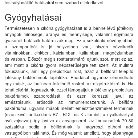
testsúlybeállító hatásairól sem szabad elfeledkezni.
Gyógyhatásai
Természetesen a cikória gyógyhatásait is a benne lévő jótékony
anyagok minősége, aránya és mennyisége, valamint egymásra
gyakorolt hatásaik határozzák meg. Ez a sokoldalú növény ebből
a szempontból is jó helyzetben van, hiszen bővelkedik
vitaminokban, cinkben, kalciumban, káliumban, magnéziumban
és vasban. Előszőr mégis rosttartalmáról ejtünk szót, mert ez az,
ami miatt a cikória gyors népszerűségre tett szert. Az inulinra
fókuszálunk, ami egy prebiotikus rost, azaz a bélflórát felépítő
jótékony baktériumok tápláléka. Ráadásul ugyanez elmondható
egy másik, az inulinban fellelhető rostról, az oligofruktózról is. Ha
tehát cikóriát fogyasztunk, ezzel támogatjuk a jótékony probiotikus
baktériumok szaporodását, és ezen keresztül javul az
emésztésünk, erősödik az immunrendszerünk. A bélflóra
baktériumai ugyanis mások mellett emésztőenzimeket termelnek
(ezen kívül antioxidáns B7-, B12- és K-vitamint, a nyálkahártyát
óvó vajsavat), így javítva az anyagcserét, az immunsejtek 70-80
százaléka pedig a bélflórának is nagyrészt otthont adó
vastagbélben található. És még valami: amellett, hogy tápanyaga