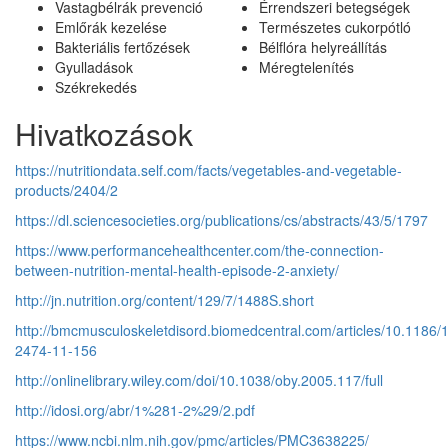
Vastagbélrák prevenció
Érrendszeri betegségek
Emlőrák kezelése
Természetes cukorpótló
Bakteriális fertőzések
Bélflóra helyreállítás
Gyulladások
Méregtelenítés
Székrekedés
Hivatkozások
https://nutritiondata.self.com/facts/vegetables-and-vegetable-
products/2404/2
https://dl.sciencesocieties.org/publications/cs/abstracts/43/5/1797
https://www.performancehealthcenter.com/the-connection-
between-nutrition-mental-health-episode-2-anxiety/
http://jn.nutrition.org/content/129/7/1488S.short
http://bmcmusculoskeletdisord.biomedcentral.com/articles/10.1186/
2474-11-156
http://onlinelibrary.wiley.com/doi/10.1038/oby.2005.117/full
http://idosi.org/abr/1%281-2%29/2.pdf
https://www.ncbi.nlm.nih.gov/pmc/articles/PMC3638225/