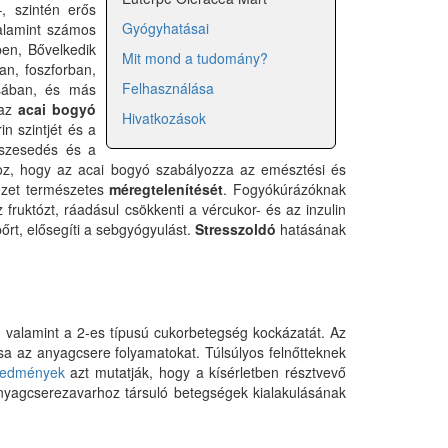
, szintén erős
Gyógyhatásai
alamint számos
ben, Bővelkedik
Mit mond a tudomány?
an, foszforban,
Felhasználása
ásában, és más
 az
acai bogyó
Hivatkozások
in szintjét és a
eszesedés és a
ahhoz, hogy az acai bogyó szabályozza az emésztési és
vezet természetes
méregtelenítését
. Fogyókúrázóknak
 fruktózt, ráadásul csökkenti a vércukor- és az inzulin
bőrt, elősegíti a sebgyógyulást.
Stresszoldó
hatásának
 valamint a 2-es típusú cukorbetegség kockázatát. Az
sa az anyagcsere folyamatokat. Túlsúlyos felnőtteknek
redmények
azt mutatják, hogy a kísérletben résztvevő
 anyagcserezavarhoz társuló betegségek kialakulásának