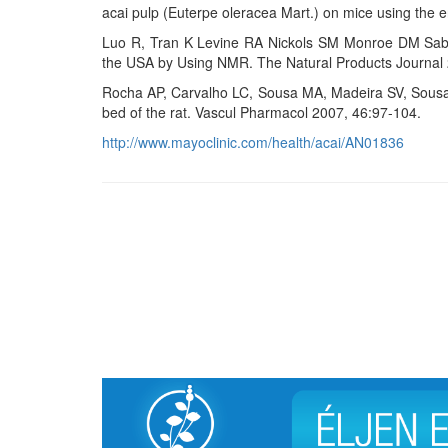
acai pulp (Euterpe oleracea Mart.) on mice using the 
Luo R, Tran K Levine RA Nickols SM Monroe DM Sabaa
the USA by Using NMR. The Natural Products Journal 
Rocha AP, Carvalho LC, Sousa MA, Madeira SV, Sousa PJ
bed of the rat. Vascul Pharmacol 2007, 46:97-104.
http://www.mayoclinic.com/health/acai/AN01836