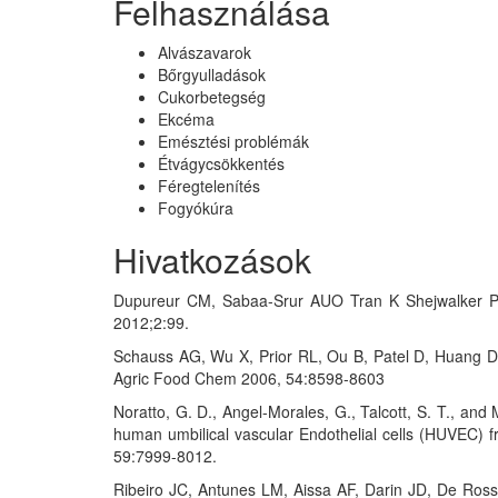
Felhasználása
Alvászavarok
Bőrgyulladások
Cukorbetegség
Ekcéma
Emésztési problémák
Étvágycsökkentés
Féregtelenítés
Fogyókúra
Hivatkozások
Dupureur CM, Sabaa-Srur AUO Tran K Shejwalker PS 
2012;2:99.
Schauss AG, Wu X, Prior RL, Ou B, Patel D, Huang D, 
Agric Food Chem 2006, 54:8598-8603
Noratto, G. D., Angel-Morales, G., Talcott, S. T., and
human umbilical vascular Endothelial cells (HUVEC) 
59:7999-8012.
Ribeiro JC, Antunes LM, Aissa AF, Darin JD, De Rosso