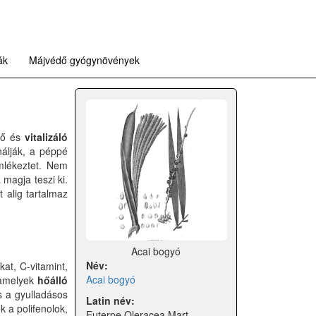
ák
Májvédő gyógynövények
ző és
vitalizáló
álják, a péppé
emlékeztet. Nem
magja teszi ki.
t alig tartalmaz
Acai bogyó
Név:
at, C-vitamint,
Acai bogyó
, amelyek
hőálló
s a gyulladásos
Latin név:
 a polifenolok,
Euterpe Oleracea Mart