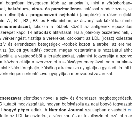
i bogyóban lényegesen több az antocianin, mint a vörösborban–
kat,
baktérium-, vírus- és parazitaellenes
hatással rendelkeznek, v
ben elindítják a
programozott sejthalált
(apoptózis) a rákos sejtek
t A-, B1-, B2-, B3- és E-vitaminban, az ásványi sók közül kalciumb
immunrendszert
, fokozza a többek között az antigének elpusztít
szerepet kapó
T-limfociták
aktivitását. Hála jótékony összetevőinek,
vérkeringést, tisztítja a vérereket, csökkenti az LDL (rossz) koleszter
szív és érrendszeri betegségek –többek között a stroke, az érelm
tritisz (ízületi gyulladás) esetén, magas rosttartalma is hozzájárul 
ávolítja a vastagbélből a lerakódásokat, valamint felgyorsítja a szer
et, miközben ellátja a szervezetet a szükséges energiával, nem tartalmaz
nt kiváló féreghajtó, külsőleg alkalmazva nyugtatja a gyulladt, irritált 
 vérkeringés serkentésével gyógyítja a merevedési zavarokat.
cserezavar
jelentősen növeli a szív- és érrendszeri megbetegedések,
C
kutatói megvizsgálták, hogyan befolyásolja az acai bogyó fogyasztá
ai bogyó pépet
adtak. A
Nutrition Journal
szaklapban olvasható
e
te az LDL koleszterin-, a vércukor- és az inzulinszintet, ezáltal a