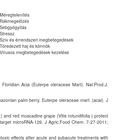
Méregtelenítés
Rákmegelőzés
Sebgyógyítás
Stressz
Szív és érrendszeri megbetegedések
Töredezett haj és körmök
Vírusos megbetegedések kezelése
oridian Acia (Euterpe oleraceae Mart). Nat.Prod.J.
azonian palm berry, Euterpe oleraceae mart. (acai). J
) and red muscadine grape (Vitis rotundifolia ) protect
d target microRNA-126. J Agric.Food Chem. 7-27-2011;
oxic effects after acute and subacute treatments with