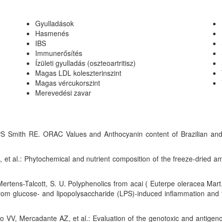
Gyulladások
Hasmenés
IBS
Immunerősítés
Ízületi gyulladás (oszteoartritisz)
Magas LDL koleszterinszint
Magas vércukorszint
Merevedési zavar
Smith RE. ORAC Values and Anthocyanin content of Brazilian and Fl
et al.: Phytochemical and nutrient composition of the freeze-dried am
 Mertens-Talcott, S. U. Polyphenolics from acai ( Euterpe oleracea Mart.
from glucose- and lipopolysaccharide (LPS)-induced inflammation an
 VV, Mercadante AZ, et al.: Evaluation of the genotoxic and antigenot