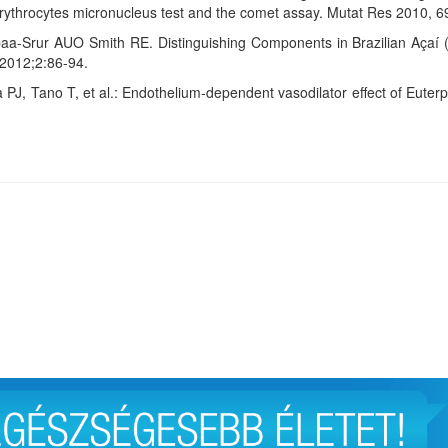
erythrocytes micronucleus test and the comet assay. Mutat Res 2010, 6
-Srur AUO Smith RE. Distinguishing Components in Brazilian Açaí (E
2012;2:86-94.
, Tano T, et al.: Endothelium-dependent vasodilator effect of Euterpe