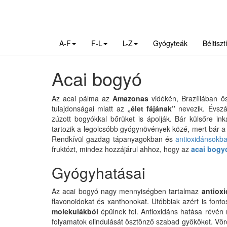
A-F
F-L
L-Z
Gyógyteák
Béltisz
Acai bogyó
Az acai pálma az
Amazonas
vidékén, Brazíliában 
tulajdonságai miatt az
„élet fájának”
nevezik. Évszá
zúzott bogyókkal bőrüket is ápolják. Bár külsőre i
tartozik a legolcsóbb gyógynövények közé, mert bár a
Rendkívül gazdag tápanyagokban és
antioxidánsokb
fruktózt, mindez hozzájárul ahhoz, hogy az
acai bogy
Gyógyhatásai
Az acai bogyó nagy mennyiségben tartalmaz
antiox
flavonoidokat és xanthonokat. Utóbbiak azért is font
molekulákból
épülnek fel. Antioxidáns hatása révén 
folyamatok elindulását ösztönző szabad gyököket. Vör