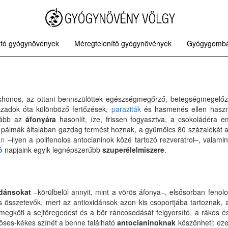
tító gyógynövények
Méregtelenítő gyógynövények
Gyógygomb
őshonos, az ottani bennszülöttek egészségmegőrző, betegségmegelő
zadok óta különböző fertőzések,
paraziták
és hasmenés ellen haszn
nkább az
áfonyára
hasonlít, íze, frissen fogyasztva, a csokoládéra 
 pálmák általában gazdag termést hoznak, a gyümölcs 80 százalékát a 
an
–ilyen a polifenolos antocianinok közé tartozó rezveratrol–, valamin
ó
napjaink egyik legnépszerűbb
szuperélelmiszere
.
idánsokat
–körülbelül annyit, mint a vörös áfonya–, elsősorban fenolok
os összetevők, mert az antioxidánsok azon kis csoportjába tartoznak
megköti a sejtöregedést és a bőr ráncosodását felgyorsító, a rákos é
öses-kékes színét a benne található
antocianinoknak
köszönheti: ezek