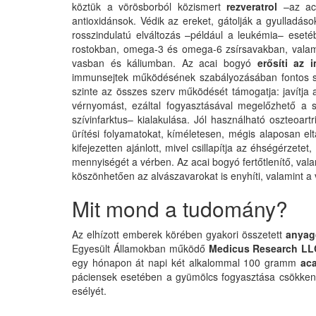
köztük a vörösborból közismert
rezveratrol
–az aca
antioxidánsok. Védik az ereket, gátolják a gyulladáso
rosszindulatú elváltozás –például a leukémia– eseté
rostokban, omega-3 és omega-6 zsírsavakban, valamin
vasban és káliumban. Az acai bogyó
erősíti az 
immunsejtek működésének szabályozásában fontos 
szinte az összes szerv működését támogatja: javítja a 
vérnyomást, ezáltal fogyasztásával megelőzhető a 
szívinfarktus– kialakulása. Jól használható oszteoar
ürítési folyamatokat, kíméletesen, mégis alaposan elt
kifejezetten ajánlott, mivel csillapítja az éhségérzet
mennyiségét a vérben. Az acai bogyó fertőtlenítő, valami
köszönhetően az alvászavarokat is enyhíti, valamint a
Mit mond a tudomány?
Az elhízott emberek körében gyakori összetett
anyag
Egyesült Államokban működő
Medicus Research LL
egy hónapon át napi két alkalommal 100 gramm
ac
páciensek esetében a gyümölcs fogyasztása csökkentet
esélyét.