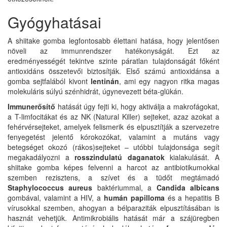
Gyógyhatásai
A shiitake gomba legfontosabb élettani hatása, hogy jelentősen
növeli az immunrendszer hatékonyságát. Ezt az
eredményességét tekintve szinte páratlan tulajdonságát főként
antioxidáns összetevői biztosítják. Első számú antioxidánsa a
gomba sejtfalából kivont
lentinán
, ami egy nagyon ritka magas
molekuláris súlyú szénhidrát, úgynevezett béta-glükán.
Immunerősítő
hatását úgy fejti ki, hogy aktiválja a makrofágokat,
a T-limfocitákat és az NK (Natural Killer) sejteket, azaz azokat a
fehérvérsejteket, amelyek felismerik és elpusztítják a szervezetre
fenyegetést jelentő kórokozókat, valamint a mutáns vagy
betegséget okozó (rákos)sejteket – utóbbi tulajdonsága segít
megakadályozni a
rosszindulatú daganatok
kialakulását. A
shiitake gomba képes felvenni a harcot az antibiotikumokkal
szemben rezisztens, a szívet és a tüdőt megtámadó
Staphylococcus aureus
baktériummal, a
Candida albicans
gombával, valamint a HIV, a
humán papilloma
és a hepatitis B
vírusokkal szemben, ahogyan a bélparaziták elpusztításában is
hasznát vehetjük. Antimikrobiális hatását már a szájüregben