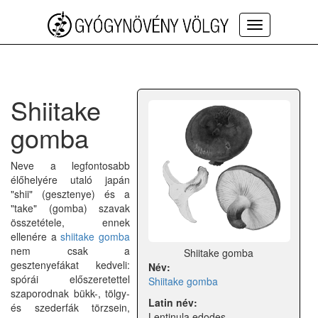
Toggle
navigation
Shiitake
gomba
Neve a legfontosabb
élőhelyére utaló japán
"shii" (gesztenye) és a
"take" (gomba) szavak
összetétele, ennek
ellenére a
shiitake gomba
nem csak a
Shiitake gomba
gesztenyefákat kedveli:
Név:
spórái előszeretettel
Shiitake gomba
szaporodnak bükk-, tölgy-
Latin név:
és szederfák törzsein,
Lentinula edodes