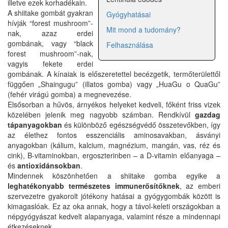
illetve ezek korhadékain.
A shiitake gombát gyakran
Gyógyhatásai
hívják “forest mushroom”-
Mit mond a tudomány?
nak, azaz erdei
gombának, vagy “black
Felhasználása
forest mushroom”-nak,
vagyis fekete erdei
gombának. A kínaiak is előszeretettel becézgetik, termőterülettől
függően „Shaingugu” (illatos gomba) vagy „HuaGu o QuaGu”
(fehér virágú gomba) a megnevezése.
Elsősorban a hűvös, árnyékos helyeket kedveli, főként friss vizek
közelében jelenik meg nagyobb számban. Rendkívül
gazdag
tápanyagokban
és különböző egészségvédő összetevőkben, így
az élethez fontos esszenciális aminosavakban, ásványi
anyagokban (kálium, kalcium, magnézium, mangán, vas, réz és
cink), B-vitaminokban, ergoszterinben – a D-vitamin előanyaga –
és
antioxidánsokban
.
Mindennek köszönhetően a shiitake gomba egyike a
leghatékonyabb természetes immunerősítőknek
, az emberi
szervezetre gyakorolt jótékony hatásai a gyógygombák között is
kimagaslóak. Ez az oka annak, hogy a távol-keleti országokban a
népgyógyászat kedvelt alapanyaga, valamint része a mindennapi
étkezéseknek.