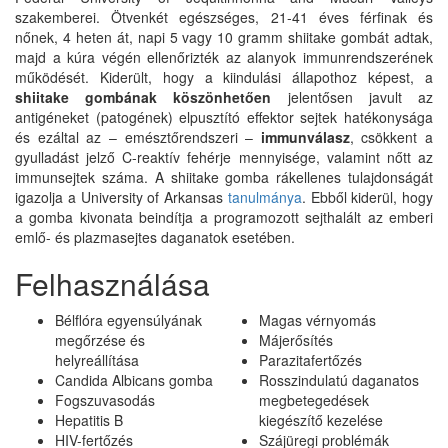
szakemberei. Ötvenkét egészséges, 21-41 éves férfinak és
nőnek, 4 heten át, napi 5 vagy 10 gramm shiitake gombát adtak,
majd a kúra végén ellenőrizték az alanyok immunrendszerének
működését. Kiderült, hogy a kiindulási állapothoz képest, a
shiitake gombának köszönhetően
jelentősen javult az
antigéneket (patogének) elpusztító effektor sejtek hatékonysága
és ezáltal az – emésztőrendszeri –
immunválasz
, csökkent a
gyulladást jelző C-reaktív fehérje mennyisége, valamint nőtt az
immunsejtek száma. A shiitake gomba rákellenes tulajdonságát
igazolja a University of Arkansas
tanulmánya
. Ebből kiderül, hogy
a gomba kivonata beindítja a programozott sejthalált az emberi
emlő- és plazmasejtes daganatok esetében.
Felhasználása
Bélflóra egyensúlyának
Magas vérnyomás
megőrzése és
Májerősítés
helyreállítása
Parazitafertőzés
Candida Albicans gomba
Rosszindulatú daganatos
Fogszuvasodás
megbetegedések
Hepatitis B
kiegészítő kezelése
HIV-fertőzés
Szájüregi problémák