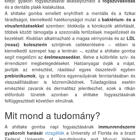
kifejti: gyakori fogyasztásával akadályozható a
fogszuvasodás
és a dentális plakk kialakulása.
A shiitake gomba emellett enyhítheti a mentális és a fizikai
fáradtságot, kiemelkedő hatékonyságot mutat a
baktérium- és a
vírusfertőzésekkel
szemben: blokkolja a kórokozók aktivitását,
többek között támogatja a szezonális fertőzések megelőzését és
kezelését. Kiválóan alkalmazható a magas vérnyomás és az
LDL
(rossz) koleszterin
szintjének csökkentésére – ebben is
kiemelkedő szerepet kap a lentinán –, ezáltal a shiitake gomba
segít megelőzni az
érelmeszesedést
, illetve a különféle szív- és
érrendszeri megbetegedéseket. Hatóanyagai óvják a májat,
javítják az emésztést, ráadásul egyes összetevői egyben
prebiotikumok
, így a bélflóra egyensúlyának fenntartásában és
visszaállításában is közreműködnek. Túladagolása esetén
emésztési zavarok és dermatitisz jelentkezhet, ezek a ritkán
előforduló tünetek azonban a shiitake fogyasztásának
felfüggesztését követően elmúlnak.
Mit mond a tudomány?
A shiitake gomba napi fogyasztásának
immunrendszerre
gyakorolt hatását
vizsgálták
a University of Florida és a brazil
Federal University of Jequitinhonha and Mucuri Valleys