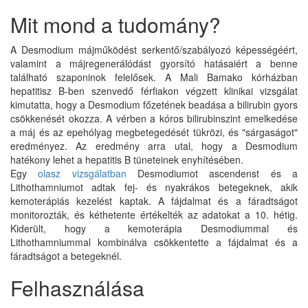
Mit mond a tudomány?
A Desmodium májműködést serkentő/szabályozó képességéért,
valamint a májregenerálódást gyorsító hatásaiért a benne
található szaponinok felelősek. A Mali Bamako kórházban
hepatitisz B-ben szenvedő férfiakon végzett klinikai vizsgálat
kimutatta, hogy a Desmodium főzetének beadása a bilirubin gyors
csökkenését okozza. A vérben a kóros bilirubinszint emelkedése
a máj és az epehólyag megbetegedését tükrözi, és "sárgaságot"
eredményez. Az eredmény arra utal, hogy a Desmodium
hatékony lehet a hepatitis B tüneteinek enyhítésében.
Egy
olasz vizsgálatban
Desmodiumot ascendenst és a
Lithothamniumot adtak fej- és nyakrákos betegeknek, akik
kemoterápiás kezelést kaptak. A fájdalmat és a fáradtságot
monitorozták, és kéthetente értékelték az adatokat a 10. hétig.
Kiderült, hogy a kemoterápia Desmodiummal és
Lithothamniummal kombinálva csökkentette a fájdalmat és a
fáradtságot a betegeknél.
Felhasználása