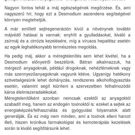
Nagyon fontos tehát a máj egészségének megőrzése. És, ami
nagyszerű hír, hogy ezt a Desmodium ascendens segítségével
könnyen megtehetjük.
A már említett sejtregeneráción kívül a növénynek további
májvédő hatásai is vannak: enyhíti a gyulladásokat, kiváló a
zsírmáj és a cirrózis kezelésére, míg a vírusos hepatitisz esetén
az egyik leghatékonyabb természetes megoldás.
Ha pedig máj, akkor a méregtelenítés sem lehet kivétel, ha a
Desmodium előnyeiről beszélünk. Bátran alkalmazzuk, ha
mérgező anyagoknak, például drogoknak, nehézfémeknek vagy
más szennyezőanyagoknak vagyunk kitéve. Ugyanígy hatékony
szövetségesünk lehet dohányzás, rendszeres alkoholfogyasztás
esetén, valamint segít kiüríteni a szervezetben felhalmozódó
káros élelmiszeradalékokat.
Méregtelenítőként azonban nemcsak ezektől az anyagoktól
szabadít meg, hanem az endogén toxinoktól is: ezeket a sejtek az
energiaképzés/felhasználás és gyógyulási folyamatok alatt
generálják. És ez még nem minden, ami a toxinok elleni harcot
illeti, hiszen krónikus farmakológiai és kemoterápiás kezelések
során is kiváló segítőtársunk lehet.