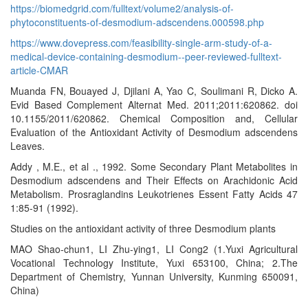
https://biomedgrid.com/fulltext/volume2/analysis-of-
phytoconstituents-of-desmodium-adscendens.000598.php
https://www.dovepress.com/feasibility-single-arm-study-of-a-
medical-device-containing-desmodium--peer-reviewed-fulltext-
article-CMAR
Muanda FN, Bouayed J, Djilani A, Yao C, Soulimani R, Dicko A.
Evid Based Complement Alternat Med. 2011;2011:620862. doi
10.1155/2011/620862. Chemical Composition and, Cellular
Evaluation of the Antioxidant Activity of Desmodium adscendens
Leaves.
Addy , M.E., et al ., 1992. Some Secondary Plant Metabolites in
Desmodium adscendens and Their Effects on Arachidonic Acid
Metabolism. Prosraglandins Leukotrienes Essent Fatty Acids 47
1:85-91 (1992).
Studies on the antioxidant activity of three Desmodium plants
MAO Shao-chun1, LI Zhu-ying1, LI Cong2 (1.Yuxi Agricultural
Vocational Technology Institute, Yuxi 653100, China; 2.The
Department of Chemistry, Yunnan University, Kunming 650091,
China)