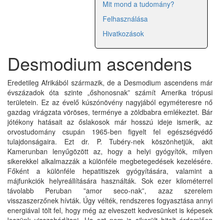
Mit mond a tudomány?
Felhasználása
Hivatkozások
Desmodium ascendens
Eredetileg Afrikából származik, de a Desmodium ascendens már
évszázadok óta szinte „őshonosnak” számít Amerika trópusi
területein. Ez az évelő kúszónövény nagyjából egyméteresre nő
gazdag virágzata vöröses, terménye a zöldbabra emlékeztet. Bár
jótékony hatásait az őslakosok már hosszú ideje ismerik, az
orvostudomány csupán 1965-ben figyelt fel egészségvédő
tulajdonságaira. Ezt dr. P. Tubéry-nek köszönhetjük, akit
Kamerunban lenyűgözött az, hogy a helyi gyógyítók, milyen
sikerekkel alkalmazzák a különféle megbetegedések kezelésére.
Főként a különféle hepatitiszek gyógyítására, valamint a
májfunkciók helyreállítására használták. Sok ezer kilométerrel
távolabb Peruban ”amor seco-nak”, azaz szerelem
visszaszerzőnek hívták. Úgy vélték, rendszeres fogyasztása annyi
energiával tölt fel, hogy még az elveszett kedvesünket is képesek