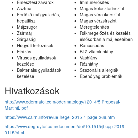
Emésztési zavarok
Immunerősítés
Asztma
Magas koleszterinszint
Fertőző májgyulladás,
Magas vércukorszint
hepatitisz
Magas vérzsírszint
Májzsugor
Méregtelenítés
Zsírmáj
Rákmegelőzés és kezelés
Sárgaság
elsősorban a máj esetében
Húgyúti fertőzések
Ráncosodás
Elhízás
B12 vitaminhiány
Vírusos gyulladások
Vashiány
kezelése
Rézhiány
Bakteriális gyulladások
Szezonális allergiák
kezelése
Epehólyag problémák
Hivatkozások
http://www.odermatol.com/odermatology/12014/5.Proposal-
MartiniL.pdf
https://www.cairn.info/revue-hegel-2015-4-page-268.htm
https://www.degruyter.com/document/doi/10.1515/jbcpp-2016-
0115/html