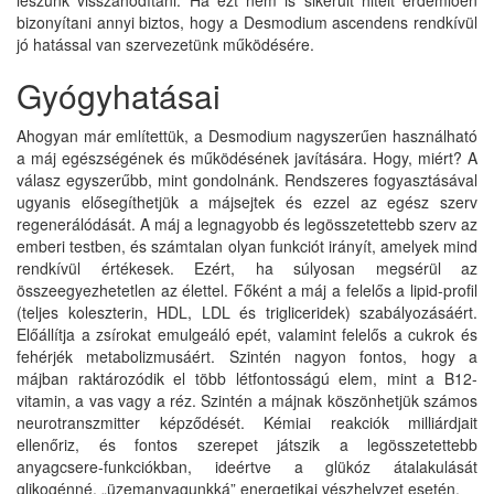
leszünk visszahódítani. Ha ezt nem is sikerült hitelt érdemlően
bizonyítani annyi biztos, hogy a Desmodium ascendens rendkívül
jó hatással van szervezetünk működésére.
Gyógyhatásai
Ahogyan már említettük, a Desmodium nagyszerűen használható
a máj egészségének és működésének javítására. Hogy, miért? A
válasz egyszerűbb, mint gondolnánk. Rendszeres fogyasztásával
ugyanis elősegíthetjük a májsejtek és ezzel az egész szerv
regenerálódását. A máj a legnagyobb és legösszetettebb szerv az
emberi testben, és számtalan olyan funkciót irányít, amelyek mind
rendkívül értékesek. Ezért, ha súlyosan megsérül az
összeegyezhetetlen az élettel. Főként a máj a felelős a lipid-profil
(teljes koleszterin, HDL, LDL és trigliceridek) szabályozásáért.
Előállítja a zsírokat emulgeáló epét, valamint felelős a cukrok és
fehérjék metabolizmusáért. Szintén nagyon fontos, hogy a
májban raktározódik el több létfontosságú elem, mint a B12-
vitamin, a vas vagy a réz. Szintén a májnak köszönhetjük számos
neurotranszmitter képződését. Kémiai reakciók milliárdjait
ellenőriz, és fontos szerepet játszik a legösszetettebb
anyagcsere-funkciókban, ideértve a glükóz átalakulását
glikogénné, „üzemanyagunkká” energetikai vészhelyzet esetén.