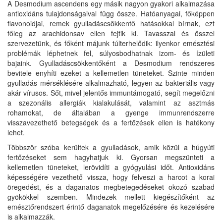
A Desmodium ascendens egy másik nagyon gyakori alkalmazása
antioxidáns tulajdonságaival függ össze. Hatóanyagai, főképpen
flavonoidjai, remek gyulladáscsökkentő hatásokkal bírnak, ezt
főleg az arachidonsav ellen fejtik ki. Tavasszal és ősszel
szervezetünk, és főként májunk túlterhelődik: ilyenkor emésztési
problémák léphetnek fel, súlyosbodhatnak izom- és ízületi
bajaink. Gyulladáscsökkentőként a Desmodium rendszeres
bevitele enyhíti ezeket a kellemetlen tüneteket. Szinte minden
gyulladás mérséklésére alkalmazható, legyen az bakteriális vagy
akár vírusos. Sőt, mivel jelentős immuntámogató, segít megelőzni
a szezonális allergiák kialakulását, valamint az asztmás
rohamokat, de általában a gyenge immunrendszerre
visszavezethető betegségek és a fertőzések ellen is hatékony
lehet.
Többször szóba kerültek a gyulladások, amik közül a húgyúti
fertőzéseket sem hagyhatjuk ki. Gyorsan megszünteti a
kellemetlen tüneteket, lerövidíti a gyógyulási időt. Antioxidáns
képességére vezethető vissza, hogy felveszi a harcot a korai
öregedést, és a daganatos megbetegedéseket okozó szabad
gyökökkel szemben. Mindezek mellett kiegészítőként az
emésztőrendszert érintő daganatok megelőzésére és kezelésére
is alkalmazzák.