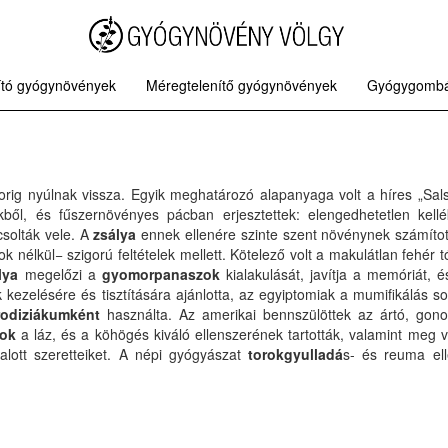
tító gyógynövények
Méregtelenítő gyógynövények
Gyógygomb
rig nyúlnak vissza. Egyik meghatározó alapanyaga volt a híres „Sa
kből, és fűszernövényes pácban erjesztettek: elengedhetetlen kellé
solták vele. A
zsálya
ennek ellenére szinte szent növénynek számított
 nélkül− szigorú feltételek mellett. Kötelező volt a makulátlan fehér t
lya
megelőzi a
gyomorpanaszok
kialakulását, javítja a memóriát, 
 kezelésére és tisztítására ajánlotta, az egyiptomiak a mumifikálás so
rodiziákumként
használta. Az amerikai bennszülöttek az ártó, gono
lok
a láz, és a köhögés kiváló ellenszerének tartották, valamint meg 
alott szeretteiket. A népi gyógyászat
torokgyulladá
s- és reuma ell