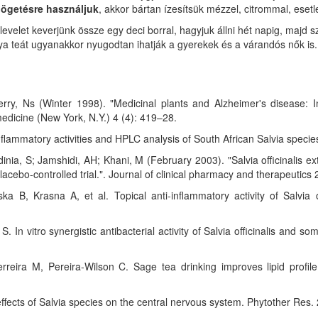
lögetésre használjuk
, akkor bártan ízesítsük mézzel, citrommal, esetle
velet keverjünk össze egy deci borral, hagyjuk állni hét napig, majd sz
lya teát ugyanakkor nyugodtan ihatják a gyerekek és a várandós nők is.
rry, Ns (Winter 1998). "Medicinal plants and Alzheimer's disease: In
edicine (New York, N.Y.) 4 (4): 419–28.
inflammatory activities and HPLC analysis of South African Salvia spe
 S; Jamshidi, AH; Khani, M (February 2003). "Salvia officinalis extr
cebo-controlled trial.". Journal of clinical pharmacy and therapeutics 
B, Krasna A, et al. Topical anti-inflammatory activity of Salvia of
. In vitro synergistic antibacterial activity of Salvia officinalis and 
ra M, Pereira-Wilson C. Sage tea drinking improves lipid profile
ects of Salvia species on the central nervous system. Phytother Res