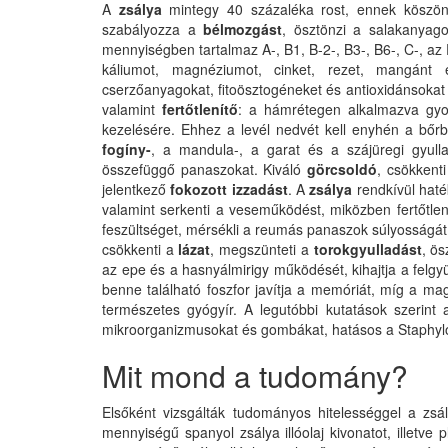
A
zsálya
mintegy 40 százaléka rost, ennek köszö
szabályozza a
bélmozgást
, ösztönzi a salakanyag
mennyiségben tartalmaz A-, B1, B-2-, B3-, B6-, C-, az E
káliumot, magnéziumot, cinket, rezet, mangánt é
cserzőanyagokat, fitoösztogéneket és antioxidánsokat
valamint
fertőtlenítő
: a hámrétegen alkalmazva gyor
kezelésére. Ehhez a levél nedvét kell enyhén a bőrbe
fogíny-
, a mandula-, a garat és a szájüregi gyulla
összefüggő panaszokat. Kiváló
görcsoldó
, csökkent
jelentkező
fokozott izzadást
. A
zsálya
rendkívül hat
valamint serkenti a veseműködést, miközben fertőtlen
feszültséget, mérsékli a reumás panaszok súlyosságát,
csökkenti a
lázat
, megszünteti a
torokgyulladást
, ös
az epe és a hasnyálmirigy működését, kihajtja a felgy
benne található foszfor javítja a memóriát, míg a mag
természetes gyógyír. A legutóbbi kutatások szerint
mikroorganizmusokat és gombákat, hatásos a Staphylo
Mit mond a tudomány?
Elsőként vizsgálták tudományos hitelességgel a zs
mennyiségű spanyol zsálya illóolaj kivonatot, illetv