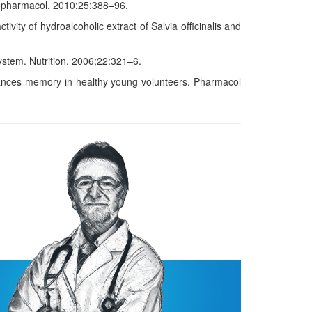
hopharmacol. 2010;25:388–96.
ity of hydroalcoholic extract of Salvia officinalis and
system. Nutrition. 2006;22:321–6.
hances memory in healthy young volunteers. Pharmacol