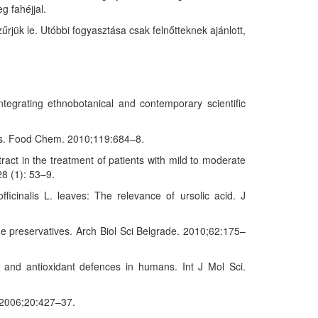
g fahéjjal.
űrjük le. Utóbbi fogyasztása csak felnőtteknek ajánlott,
tegrating ethnobotanical and contemporary scientific
cies. Food Chem. 2010;119:684–8.
act in the treatment of patients with mild to moderate
28 (1): 53–9.
ficinalis L. leaves: The relevance of ursolic acid. J
some preservatives. Arch Biol Sci Belgrade. 2010;62:175–
 and antioxidant defences in humans. Int J Mol Sci.
. 2006;20:427–37.