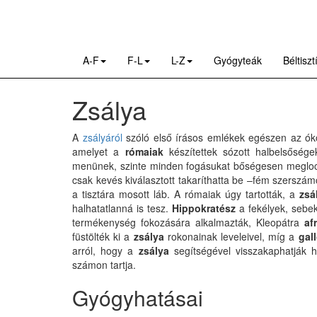
A-F
F-L
L-Z
Gyógyteák
Béltisz
Zsálya
A
zsályáról
szóló első írásos emlékek egészen az óko
amelyet a
rómaiak
készítettek sózott halbelsősége
menünek, szinte minden fogásukat bőségesen megloc
csak kevés kiválasztott takaríthatta be –fém szerszámok
a tisztára mosott láb. A rómaiak úgy tartották, a
zsá
halhatatlanná is tesz.
Hippokratész
a fekélyek, sebek
termékenység fokozására alkalmazták, Kleopátra
af
füstölték ki a
zsálya
rokonainak leveleivel, míg a
gal
arról, hogy a
zsálya
segítségével visszakaphatják h
számon tartja.
Gyógyhatásai