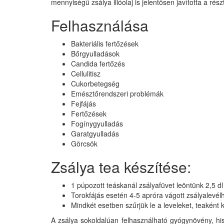
mennyiségű zsálya illóolaj is jelentősen javította a ré
Felhasználása
Bakteriális fertőzések
Bőrgyulladások
Candida fertőzés
Cellulitisz
Cukorbetegség
Emésztőrendszeri problémák
Fejfájás
Fertőzések
Fogínygyulladás
Garatgyulladás
Görcsök
Zsálya tea készítése:
1 púpozott teáskanál zsályafüvet leöntünk 2,5 dl f
Torokfájás esetén 4-5 apróra vágott zsályalevélh
Mindkét esetben szűrjük le a leveleket, teaként
A zsálya sokoldalúan felhasználható gyógynövény, hisz