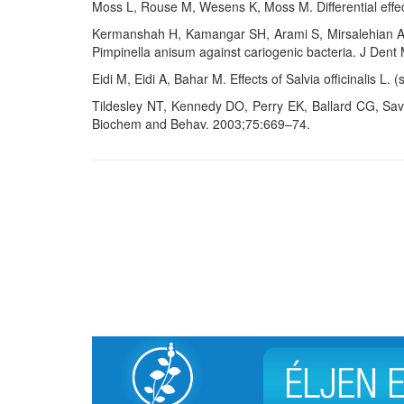
Moss L, Rouse M, Wesens K, Moss M. Differential ef
Kermanshah H, Kamangar SH, Arami S, Mirsalehian A, Kam
Pimpinella anisum against cariogenic bacteria. J Den
Eidi M, Eidi A, Bahar M. Effects of Salvia officinalis L
Tildesley NT, Kennedy DO, Perry EK, Ballard CG, Sav
Biochem and Behav. 2003;75:669–74.