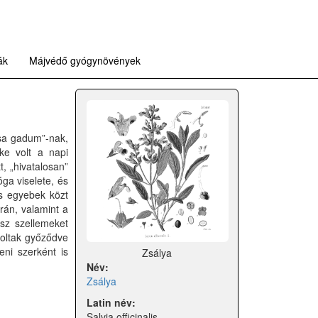
ák
Májvédő gyógynövények
lsa gadum”-nak,
ke volt a napi
, „hivatalosan”
óga viselete, és
és egyebek közt
rán, valamint a
sz szellemeket
voltak győződve
eni szerként is
Zsálya
Név:
Zsálya
Latin név:
Salvia officinalis