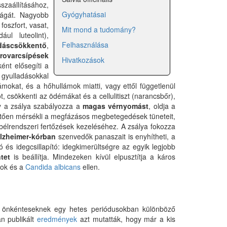
szaállításához,
Gyógyhatásai
ágát. Nagyobb
foszfort, vasat,
Mit mond a tudomány?
ul luteolint),
Felhasználása
dáscsökkentő
,
rovarcsípések
Hivatkozások
ént elősegíti a
gyulladásokkal
okat, és a hőhullámok miatti, vagy ettől függetlenül
ot, csökkenti az ödémákat és a cellulitiszt (narancsbőr),
gy a zsálya szabályozza a
magas vérnyomást
, oldja a
nhetően mérsékli a megfázásos megbetegedések tüneteit,
 bélrendszeri fertőzések kezeléséhez. A zsálya fokozza
lzheimer-kórban
szenvedők panaszait is enyhítheti, a
 és idegcsillapító: idegkimerültségre az egyik legjobb
tet
is beállítja. Mindezeken kívül elpusztítja a káros
mok és a
Candida albicans
ellen.
tt önkénteseknek egy hetes periódusokban különböző
an publikált
eredmények
azt mutatták, hogy már a kis