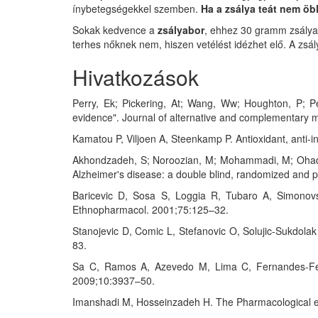
ínybetegségekkel szemben.
Ha a zsálya teát nem öb
Sokak kedvence a
zsályabor
, ehhez 30 gramm zsályale
terhes nőknek nem, hiszen vetélést idézhet elő. A zsá
Hivatkozások
Perry, Ek; Pickering, At; Wang, Ww; Houghton, P; Pe
evidence". Journal of alternative and complementary m
Kamatou P, Viljoen A, Steenkamp P. Antioxidant, anti-
Akhondzadeh, S; Noroozian, M; Mohammadi, M; Ohadinia,
Alzheimer's disease: a double blind, randomized and pla
Baricevic D, Sosa S, Loggia R, Tubaro A, Simonovska 
Ethnopharmacol. 2001;75:125–32.
Stanojevic D, Comic L, Stefanovic O, Solujic-Sukdolak S
83.
Sa C, Ramos A, Azevedo M, Lima C, Fernandes-Ferrei
2009;10:3937–50.
Imanshadi M, Hosseinzadeh H. The Pharmacological eff