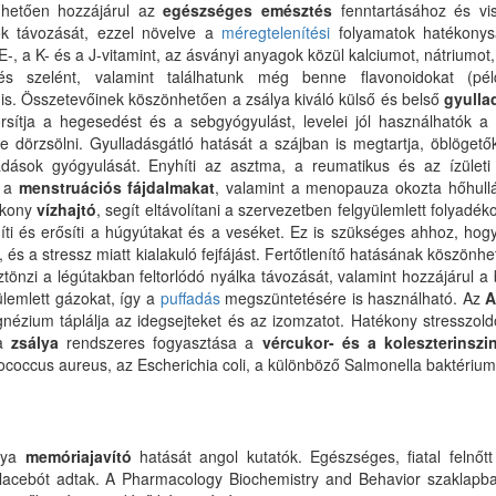
nhetően hozzájárul az
egészséges emésztés
fenntartásához és vis
ok távozását, ezzel növelve a
méregtelenítési
folyamatok hatékonys
-, a K- és a J-vitamint, az ásványi anyagok közül kalciumot, nátriumot, 
s szelént, valamint találhatunk még benne flavonoidokat (példá
 is. Összetevőinek köszönhetően a zsálya kiváló külső és belső
gyulla
sítja a hegesedést és a sebgyógyulást, levelei jól használhatók a
 dörzsölni. Gyulladásgátló hatását a szájban is megtartja, öblögetők
dások gyógyulását. Enyhíti az asztma, a reumatikus és az ízületi 
i a
menstruációs fájdalmakat
, valamint a menopauza okozta hőhullám
ékony
vízhajtó
, segít eltávolítani a szervezetben felgyülemlett folyadék
íti és erősíti a húgyútakat és a veséket. Ez is szükséges ahhoz, ho
 és a stressz miatt kialakuló fejfájást. Fertőtlenítő hatásának köszö
ztönzi a légútakban feltorlódó nyálka távozását, valamint hozzájárul a
ülemlett gázokat, így a
puffadás
megszüntetésére is használható. Az
A
nézium táplálja az idegsejteket és az izomzatot. Hatékony stresszoldó
 a
zsálya
rendszeres fogyasztása a
vércukor- és a koleszterinszin
coccus aureus, az Escherichia coli, a különböző Salmonella baktériu
álya
memóriajavító
hatását angol kutatók. Egészséges, fiatal felnő
e placebót adtak. A Pharmacology Biochemistry and Behavior szaklapb