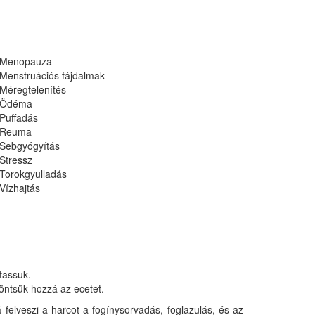
Menopauza
Menstruációs fájdalmak
Méregtelenítés
Ödéma
Puffadás
Reuma
Sebgyógyítás
Stressz
Torokgyulladás
Vízhajtás
ztassuk.
 öntsük hozzá az ecetet.
 felveszi a harcot a fogínysorvadás, foglazulás, és az