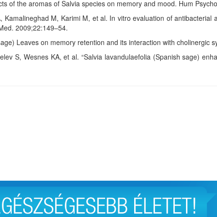
fects of the aromas of Salvia species on memory and mood. Hum Psyc
alineghad M, Karimi M, et al. In vitro evaluation of antibacterial activ
t Med. 2009;22:149–54.
. (sage) Leaves on memory retention and its interaction with cholinergic 
elev S, Wesnes KA, et al. “Salvia lavandulaefolia (Spanish sage) en