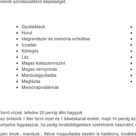
sztvevők szóvisszaidéző képességét.
Gyulladások
Hurut
Idegrendszer és memória erősítése
Izzadás
Köhögés
Láz
Magas koleszterinszint
Magas vérnyomás
Mandulagyulladás
Megfázás
Memóriaproblémák
orró vízzel, lefedve 20 percig állni hagyjuk.
ez öntsünk 1 liter forró vizet és 1 kávéskanál ecetet, majd 10 percig á
 kortyolva fogyasszuk, ha pedig toroköblögetésre szeretnénk használni,
en torok-, mandula-, illetve ínygyulladás esetén is hatékony, továbbá