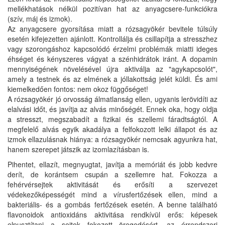
mellékhatások nélkül pozitívan hat az anyagcsere-funkciókra
(szív, máj és izmok).
Az anyagcsere gyorsítása miatt a rózsagyökér bevitele túlsúly
esetén kifejezetten ajánlott. Kontrollálja és csillapítja a stresszhez
vagy szorongáshoz kapcsolódó érzelmi problémák miatti ideges
éhséget és kényszeres vágyat a szénhidrátok iránt. A dopamin
mennyiségének növelésével újra aktiválja az "agykapcsolót",
amely a testnek és az elmének a jóllakottság jelét küldi. És ami
kiemelkedően fontos: nem okoz függőséget!
A rózsagyökér jó orvosság álmatlanság ellen, ugyanis lerövidíti az
elalvási időt, és javítja az alvás minőségét. Ennek oka, hogy oldja
a stresszt, megszabadít a fizikai és szellemi fáradtságtól. A
megfelelő alvás egyik akadálya a felfokozott lelki állapot és az
izmok ellazulásnak hiánya: a rózsagyökér nemcsak agyunkra hat,
hanem szerepet játszik az izomlazításban is.
Pihentet, ellazít, megnyugtat, javítja a memóriát és jobb kedvre
derít, de korántsem csupán a szellemre hat. Fokozza a
fehérvérsejtek aktivitását és erősíti a szervezet
védekezőképességét mind a vírusfertőzések ellen, mind a
bakteriális- és a gombás fertőzések esetén. A benne található
flavonoidok antioxidáns aktivitása rendkívül erős: képesek
elpusztítani a sejtek fokozott öregedésért, az érrendszeri