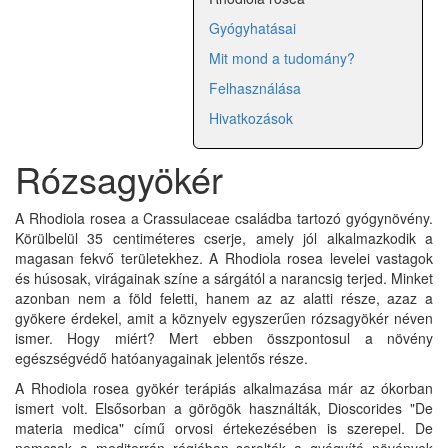
Gyógyhatásai
Mit mond a tudomány?
Felhasználása
Hivatkozások
Rózsagyökér
A Rhodiola rosea a Crassulaceae családba tartozó gyógynövény.
Körülbelül 35 centiméteres cserje, amely jól alkalmazkodik a
magasan fekvő területekhez. A Rhodiola rosea levelei vastagok
és húsosak, virágainak színe a sárgától a narancsig terjed. Minket
azonban nem a föld feletti, hanem az az alatti része, azaz a
gyökere érdekel, amit a köznyelv egyszerűen rózsagyökér néven
ismer. Hogy miért? Mert ebben összpontosul a növény
egészségvédő hatóanyagainak jelentős része.
A Rhodiola rosea gyökér terápiás alkalmazása már az ókorban
ismert volt. Elsősorban a görögök használták, Dioscorides "De
materia medica" című orvosi értekezésében is szerepel. De