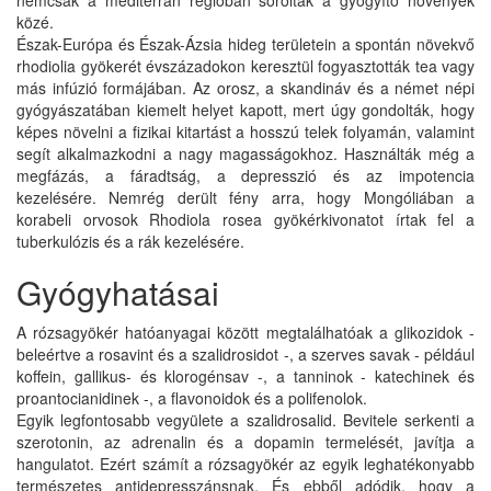
nemcsak a mediterrán régióban sorolták a gyógyító növények
közé.
Észak-Európa és Észak-Ázsia hideg területein a spontán növekvő
rhodiolia gyökerét évszázadokon keresztül fogyasztották tea vagy
más infúzió formájában. Az orosz, a skandináv és a német népi
gyógyászatában kiemelt helyet kapott, mert úgy gondolták, hogy
képes növelni a fizikai kitartást a hosszú telek folyamán, valamint
segít alkalmazkodni a nagy magasságokhoz. Használták még a
megfázás, a fáradtság, a depresszió és az impotencia
kezelésére. Nemrég derült fény arra, hogy Mongóliában a
korabeli orvosok Rhodiola rosea gyökérkivonatot írtak fel a
tuberkulózis és a rák kezelésére.
Gyógyhatásai
A rózsagyökér hatóanyagai között megtalálhatóak a glikozidok -
beleértve a rosavint és a szalidrosidot -, a szerves savak - például
koffein, gallikus- és klorogénsav -, a tanninok - katechinek és
proantocianidinek -, a flavonoidok és a polifenolok.
Egyik legfontosabb vegyülete a szalidrosalid. Bevitele serkenti a
szerotonin, az adrenalin és a dopamin termelését, javítja a
hangulatot. Ezért számít a rózsagyökér az egyik leghatékonyabb
természetes antidepresszánsnak. És ebből adódik, hogy a