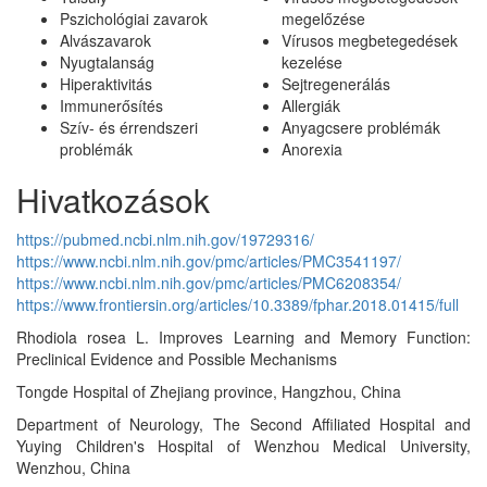
Pszichológiai zavarok
megelőzése
Alvászavarok
Vírusos megbetegedések
Nyugtalanság
kezelése
Hiperaktivitás
Sejtregenerálás
Immunerősítés
Allergiák
Szív- és érrendszeri
Anyagcsere problémák
problémák
Anorexia
Hivatkozások
https://pubmed.ncbi.nlm.nih.gov/19729316/
https://www.ncbi.nlm.nih.gov/pmc/articles/PMC3541197/
https://www.ncbi.nlm.nih.gov/pmc/articles/PMC6208354/
https://www.frontiersin.org/articles/10.3389/fphar.2018.01415/full
Rhodiola rosea L. Improves Learning and Memory Function:
Preclinical Evidence and Possible Mechanisms
Tongde Hospital of Zhejiang province, Hangzhou, China
Department of Neurology, The Second Affiliated Hospital and
Yuying Children's Hospital of Wenzhou Medical University,
Wenzhou, China