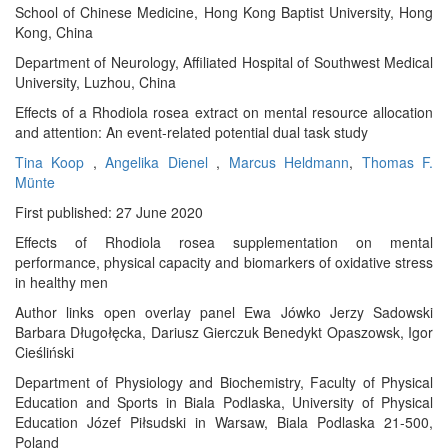
School of Chinese Medicine, Hong Kong Baptist University, Hong
Kong, China
Department of Neurology, Affiliated Hospital of Southwest Medical
University, Luzhou, China
Effects of a Rhodiola rosea extract on mental resource allocation
and attention: An event‐related potential dual task study
Tina Koop
,
Angelika Dienel
,
Marcus Heldmann
,
Thomas F.
Münte
First published: 27 June 2020
Effects of Rhodiola rosea supplementation on mental
performance, physical capacity and biomarkers of oxidative stress
in healthy men
Author links open overlay panel Ewa Jówko Jerzy Sadowski
Barbara Długołęcka, Dariusz Gierczuk Benedykt Opaszowsk, Igor
Cieśliński
Department of Physiology and Biochemistry, Faculty of Physical
Education and Sports in Biala Podlaska, University of Physical
Education Józef Piłsudski in Warsaw, Biala Podlaska 21-500,
Poland