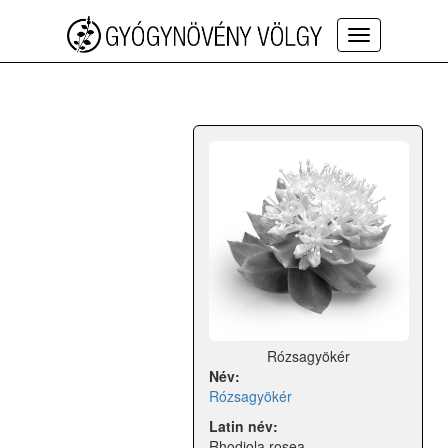
Toggle
navigation
Rózsagyökér
Név:
Rózsagyökér
Latin név:
Rhodiola rosea