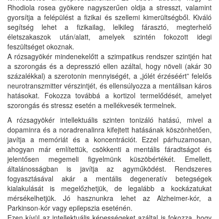
Rhodiola rosea gyökere nagyszerűen oldja a stresszt, valamint
gyorsítja a felépülést a fizikai és szellemi kimerültségből. Kiváló
segítség lehet a fizikailag, lelkileg fárasztó, megterhelő
életszakaszok után/alatt, amelyek szintén fokozott idegi
feszültséget okoznak.
A rózsagyökér mindenekelőtt a szimpatikus rendszer szintjén hat
a szorongás és a depresszió ellen azáltal, hogy növeli (akár 30
százalékkal) a szerotonin mennyiségét, a „jólét érzéséért” felelős
neurotranszmitter vérszintjét, és ellensúlyozza a mentálisan káros
hatásokat. Fokozza továbbá a kortizol termelődését, amelyet
szorongás és stressz esetén a mellékvesék termelnek.
A rózsagyökér intellektuális szinten tonizáló hatású, mivel a
dopaminra és a noradrenalinra kifejtett hatásának köszönhetően,
javítja a memóriát és a koncentrációt. Ezzel párhuzamosan,
ahogyan már említettük, csökkenti a mentális fáradtságot és
jelentősen megemeli figyelmünk küszöbértékét. Emellett,
általánosságban is javítja az agyműködést. Rendszeres
fogyasztásával akár a mentális degeneratív betegségek
kialakulását is megelőzhetjük, de legalább a kockázatukat
mérsékelhetjük. Jó hasznunkra lehet az Alzheimer-kór, a
Parkinson-kór vagy epilepszia eseténén.
Ezen kívül az intellektuális képességeket azáltal is fokozza, hogy