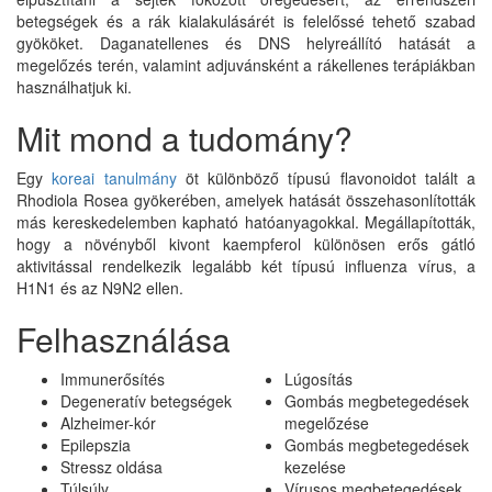
betegségek és a rák kialakulásárét is felelőssé tehető szabad
gyököket. Daganatellenes és DNS helyreállító hatását a
megelőzés terén, valamint adjuvánsként a rákellenes terápiákban
használhatjuk ki.
Mit mond a tudomány?
Egy
koreai tanulmány
öt különböző típusú flavonoidot talált a
Rhodiola Rosea gyökerében, amelyek hatását összehasonlították
más kereskedelemben kapható hatóanyagokkal. Megállapították,
hogy a növényből kivont kaempferol különösen erős gátló
aktivitással rendelkezik legalább két típusú influenza vírus, a
H1N1 és az N9N2 ellen.
Felhasználása
Immunerősítés
Lúgosítás
Degeneratív betegségek
Gombás megbetegedések
Alzheimer-kór
megelőzése
Epilepszia
Gombás megbetegedések
Stressz oldása
kezelése
Túlsúly
Vírusos megbetegedések