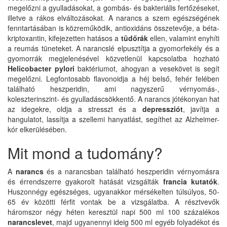
megelőzni a gyulladásokat, a gombás- és bakteriális fertőzéseket,
illetve a rákos elváltozásokat. A narancs a szem egészségének
fenntartásában is közreműködik, antioxidáns összetevője, a béta-
kriptoxantin, kifejezetten hatásos a
tüdőrák
ellen, valamint enyhíti
a reumás tüneteket. A narancslé elpusztítja a gyomorfekély és a
gyomorrák megjelenésével közvetlenül kapcsolatba hozható
Helicobacter pylori
baktériumot, ahogyan a vesekövet is segít
megelőzni. Legfontosabb flavonoidja a héj belső, fehér felében
található heszperidin, ami nagyszerű vérnyomás-,
koleszterinszint- és gyulladáscsökkentő. A narancs jótékonyan hat
az idegekre, oldja a stresszt és a
depressziót
, javítja a
hangulatot, lassítja a szellemi hanyatlást, segíthet az Alzheimer-
kór elkerülésében.
Mit mond a tudomány?
A
narancs
és a narancsban található heszperidin vérnyomásra
és érrendszerre gyakorolt hatását vizsgálták
francia kutatók
.
Huszonnégy egészséges, ugyanakkor mérsékelten túlsúlyos, 50-
65 év közötti férfit vontak be a vizsgálatba. A résztvevők
háromszor négy héten keresztül napi 500 ml 100 százalékos
narancslevet
, majd ugyanennyi ideig 500 ml egyéb folyadékot és