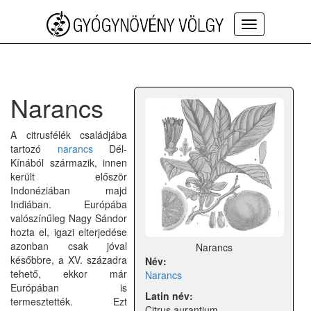
Toggle
navigation
Narancs
A citrusfélék családjába
tartozó
narancs
Dél-
Kínából származik, innen
került először
Indonéziában majd
Indiában. Európába
valószínűleg Nagy Sándor
hozta el, igazi elterjedése
azonban csak jóval
Narancs
későbbre, a XV. századra
Név:
tehető, ekkor már
Narancs
Európában is
Latin név:
termesztették. Ezt
Citrus aurantium