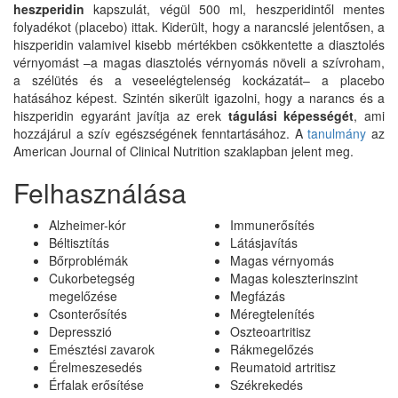
heszperidin
kapszulát, végül 500 ml, heszperidintől mentes
folyadékot (placebo) ittak. Kiderült, hogy a narancslé jelentősen, a
hiszperidin valamivel kisebb mértékben csökkentette a diasztolés
vérnyomást –a magas diasztolés vérnyomás növeli a szívroham,
a szélütés és a veseelégtelenség kockázatát– a placebo
hatásához képest. Szintén sikerült igazolni, hogy a narancs és a
hiszperidin egyaránt javítja az erek
tágulási képességét
, ami
hozzájárul a szív egészségének fenntartásához. A
tanulmány
az
American Journal of Clinical Nutrition szaklapban jelent meg.
Felhasználása
Alzheimer-kór
Immunerősítés
Béltisztítás
Látásjavítás
Bőrproblémák
Magas vérnyomás
Cukorbetegség
Magas koleszterinszint
megelőzése
Megfázás
Csonterősítés
Méregtelenítés
Depresszió
Oszteoartritisz
Emésztési zavarok
Rákmegelőzés
Érelmeszesedés
Reumatoid artritisz
Érfalak erősítése
Székrekedés