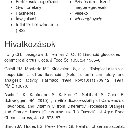
Fertőzések megelőzése
Szív és érrendszeri
Gyomorfekély
megbetegedések
Hasmenés
Vesekő
Ínygyulladá
Vérszegénység
Irritábilis bél szindróma
(IBS)
Hivatkozások
Fong CH, Hasegawa S, Herman Z, Ou P. Limonoid glucosides in
commercial citrus juices. J Food Sci 1990;54:1505–6.
Galati EM, Monforte MT, Kirjavainen S, et al. Biological effects of
hesperidin, a citrus flavonoid. (Note I): antiinflammatory and
analgesic activity. Farmaco 1994 Nov;40(11):709-12. 1994.
PMID:13070.
Aschoff JK, Kaufmann S, Kalkan O, Neidhart S, Carle R,
Schweiggert RM (2015). „In Vitro Bioaccessibility of Carotenoids,
Flavonoids, and Vitamin C from Differently Processed Oranges
and Orange Juices [Citrus sinensis (L.) Osbeck]”. J Agric Food
Chem. in press, Jan 8: 578–87.
Simon JA, Hudes ES, Perez-Perez GI. Relation of serum ascorbic