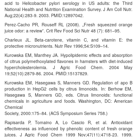
acid to Helicobacter pylori serology in US adults: the Third
National Health and Nutrition Examination Survey. J Am Coll Nutr.
Aug;22(4):283-9. 2003. PMID:12897042.
Perez-Cacho PR, Rouseff RL (2008). „Fresh squeezed orange
juice odor: a review”. Crit Rev Food Sci Nutr 48 (7): 681–95.
Charleux JL. Beta-carotene, vitamin C, and vitamin E: the
protective micronutrients. Nutr Rev 1996;54:S109–14.
Kurowska EM, Manthey JA. Hypolipidemic effects and absorption
of citrus polymethoxylated flavones in hamsters with diet-induced
hypercholesterolemia. J Agric Food Chem. 2004 May
19;52(10):2879-86. 2004. PMID:15137829.
Kurowska EM, Hasegawa S, Manners GD. Regulation of apo B
production in HepG2 cells by citrus limonoids. In: Berhow EM,
Hasegawa S, Manners GD, eds. Citrus limonoids: functional
chemicals in agriculture and foods. Washington, DC: American
Chemical
Society, 2000:175–84. (ACS Symposium Series 758.)
Rapisarda P, Tomaino A, Lo Cascio R, et al. Antioxidant
effectiveness as influenced by phenolic content of fresh orange
juices. J Agric Food Chem 1999 Nov;47(11):4718-23. 1999.