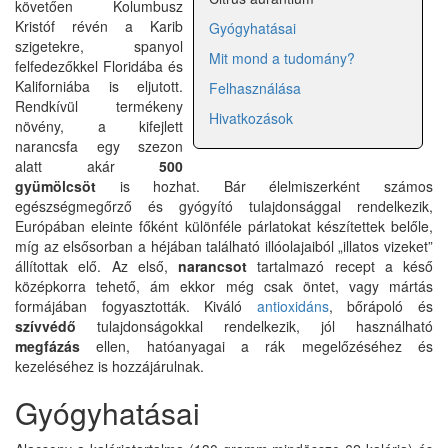
követően Kolumbusz
Kristóf révén a Karib
Gyógyhatásai
szigetekre, spanyol
Mit mond a tudomány?
felfedezőkkel Floridába és
Kaliforniába is eljutott.
Felhasználása
Rendkívül termékeny
Hivatkozások
növény, a kifejlett
narancsfa egy szezon
alatt akár
500
gyümölcsöt
is hozhat. Bár élelmiszerként számos
egészségmegőrző és gyógyító tulajdonsággal rendelkezik,
Európában eleinte főként különféle párlatokat készítettek belőle,
míg az elsősorban a héjában található illóolajaiból „illatos vizeket”
állítottak elő. Az első,
narancsot
tartalmazó recept a késő
középkorra tehető, ám ekkor még csak öntet, vagy mártás
formájában fogyasztották. Kiváló
antioxidáns
, bőrápoló és
szívvédő
tulajdonságokkal rendelkezik, jól használható
megfázás
ellen, hatóanyagai a rák megelőzéséhez és
kezeléséhez is hozzájárulnak.
Gyógyhatásai