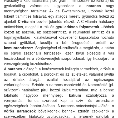
Alacsony a kalóriatartalma (130 gramm mindössze 62 kalória) és
gyakorlatilag zsírmentes, ugyanakkor a
narancs
nagy
mennyiségben tartalmaz A- és B-vitaminokat, utóbbiak közül
főként tiamint és folsavat, egy átlagos méretű gyümölcs fedezi az
ajánlott
C-vitamin
bevitel jelentős részét. A C-vitamin hatékony
antioxidáns, megköti a rák és
gyulladásos folyamatok
–többek
között az asztma, az oszteoartritisz, a reumatoid artritisz és a
fogínygyulladás– kialakulásával közvetlenül kapcsolatba hozható
szabad gyököket, lassítja a bőr öregedését, erősíti az
immunrendszert
. Segítségével elkerülhetők a megfázás, a nátha
és egyéb szezonális fertőzések, ezen kívül elősegíti a vas
feszívódását és a vörösvérsejtek szaporodását, így hozzájárul a
vérszegénység kezeléséhez.
A
narancs
elősegíti a kötőszövetek kollagén termelését, erősíti a
fogakat, a csontokat, a porcokat és az ízületeket, valamint javítja
az érfalak állagát, ezáltal hozzájárul az egészséges
vérkeringéshez. Szintén a narancs csontvédő és izomerősítő (pl.
szívizom) hatásához járul hozzá kalciumtartalma, míg a benne
található nagyobb mennyiségű
kálium
szabályozza a
vérnyomást, fontos szerepet kap a szív- és érrendszer
egészségének fenntartásában. A narancs antocianinjai –főként a
vörös narancsok
bővelkednek benne− szintén csökkentik a
szervezetben kialakuló gyulladásokat, a terpének gátolják a