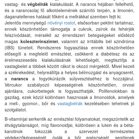
vastag- és
végbélrák
kialakulását. A narancs héjában fellelhető,
és a narancsolaj fő alkotóelemének számító terpén, a limonén,
daganatellenes hatását főként a mellrákkal szemben fejti ki.
Jelentős mennyiségű
növényi rostot
, elsősorban pektint tartalmaz,
ennek köszönhetően támogatja a cukrok, zsírok és fehérjék
felszívódását, mérsékli az érrendszeri betegségeket előidéző
magas
koleszterinszintet
, valamint az irritábilis bél szindróma
(IBS) tüneteit. Rendszeres fogyasztása ennek köszönhetően
elősegíti a megfelelő emésztést, csökkenti a diabétesz és az
érelmeszesedés kialakulásának lehetőségét, megtisztítja a
vastagbelet a többek között rákot is okozó mérgektől. Mivel kezeli
a székrekedést, helyreállítja a helyes bélmozgást és anyagcserét,
a
narancs
a fogyókúrázók súlyvesztéséhez is hozzájárul.
Vércukor szabályozó képességének köszönhetően, orvosi
ajánlásra, cukorbetegek is fogyaszthatják. Polifenolokban is
gazdag, ezek közül különösen hasznosak a limonoidok, amelyek
a mell-, gyomor-, bőr és
vastagbélrák
kezelésében tehetnek jó
szolgálatot.
B-vitaminjai serkentik az emésztési folyamatokat, megszüntetik az
étvágytalanságot, míg flavonoidjai, különösen a lutein és a béta-
karotinok fokozzák a szervezet természetes
védekezőképességét, óvják a bőr egészségét, segítenek